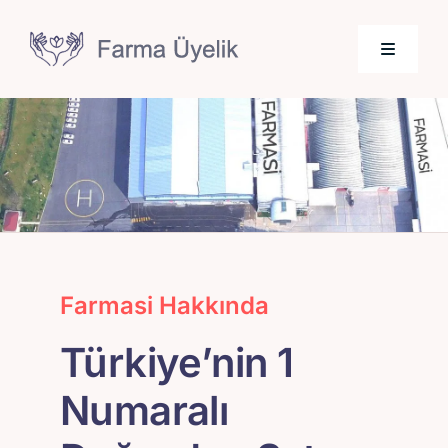
Skip
to
Toggle
content
Navigati
Anasayfa
Farmasi Hakkında
Farmasi Ücretsiz Üyelik
Farmasi Hakkında
Türkiye’nin 1
Numaralı